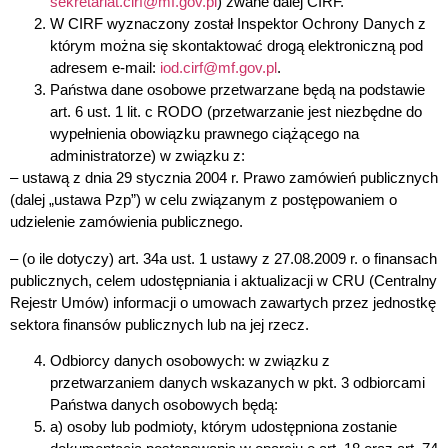
sekretariat.cirf@mf.gov.pl
) zwane dalej CIRF.
W CIRF wyznaczony został
Inspektor Ochrony Danych
z
którym można się skontaktować drogą elektroniczną pod
adresem e-mail:
iod.cirf@mf.gov.pl
.
Państwa dane osobowe przetwarzane będą
na podstawie
art. 6 ust. 1 lit. c RODO (przetwarzanie jest niezbędne do
wypełnienia obowiązku prawnego ciążącego na
administratorze) w związku z:
– ustawą z dnia 29 stycznia 2004 r. Prawo zamówień publicznych
(dalej „ustawa Pzp”) w celu związanym z postępowaniem o
udzielenie zamówienia publicznego.
– (o ile dotyczy) art. 34a ust. 1 ustawy z 27.08.2009 r. o finansach
publicznych, celem udostępniania i aktualizacji w CRU (Centralny
Rejestr Umów) informacji o umowach zawartych przez jednostkę
sektora finansów publicznych lub na jej rzecz.
Odbiorcy danych osobowych
: w związku z
przetwarzaniem danych wskazanych w pkt. 3 odbiorcami
Państwa danych osobowych będą:
a) osoby lub podmioty, którym udostępniona zostanie