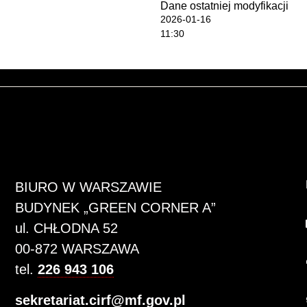
Dane ostatniej modyfikacji
2026-01-16
11:30
BIURO W WARSZAWIE
BUDYNEK „GREEN CORNER A”
ul. CHŁODNA 52
00-872 WARSZAWA
tel.
226 943 106
sekretariat.cirf@mf.gov.pl