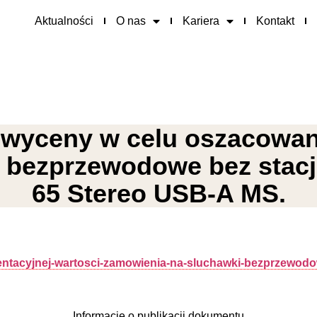
Aktualności
O nas
Kariera
Kontakt
 wyceny w celu oszacowani
 bezprzewodowe bez stacji
65 Stereo USB-A MS.
entacyjnej-wartosci-zamowienia-na-sluchawki-bezprzewodow
Informacje o publikacji dokumentu