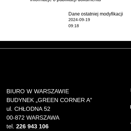
Dane ostatniej modyfikacji
2024-09-19
09:18
BIURO W WARSZAWIE
BUDYNEK „GREEN CORNER A”
ul. CHŁODNA 52
00-872 WARSZAWA
tel.
226 943 106