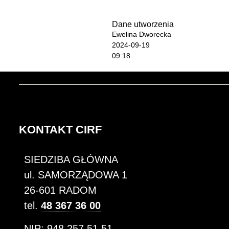
Dane utworzenia
Ewelina Dworecka
2024-09-19
09:18
KONTAKT CIRF
SIEDZIBA GŁÓWNA
ul. SAMORZĄDOWA 1
26-601 RADOM
tel.
48 367 36 00
NIP: 948 257 51 51