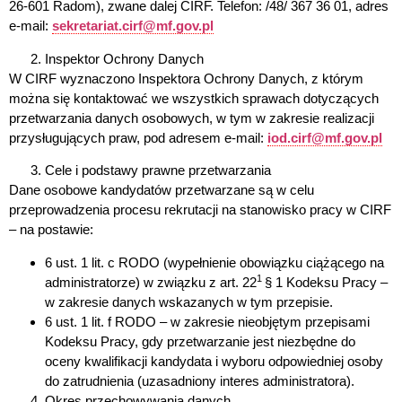
26-601 Radom), zwane dalej CIRF. Telefon: /48/ 367 36 01, adres
e-mail:
sekretariat.cirf@mf.gov.pl
Inspektor Ochrony Danych
W CIRF wyznaczono Inspektora Ochrony Danych, z którym
można się kontaktować we wszystkich sprawach dotyczących
przetwarzania danych osobowych, w tym w zakresie realizacji
przysługujących praw, pod adresem e-mail:
iod.cirf@mf.gov.pl
Cele i podstawy prawne przetwarzania
Dane osobowe kandydatów przetwarzane są w celu
przeprowadzenia procesu rekrutacji na stanowisko pracy w CIRF
– na postawie:
6 ust. 1 lit. c RODO (wypełnienie obowiązku ciążącego na
1
administratorze) w związku z art. 22
§ 1 Kodeksu Pracy –
w zakresie danych wskazanych w tym przepisie.
6 ust. 1 lit. f RODO – w zakresie nieobjętym przepisami
Kodeksu Pracy, gdy przetwarzanie jest niezbędne do
oceny kwalifikacji kandydata i wyboru odpowiedniej osoby
do zatrudnienia (uzasadniony interes administratora).
Okres przechowywania danych