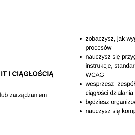
zobaczysz, jak wy
procesów
nauczysz się prz
instrukcje, standa
T I CIĄGŁOŚCIĄ
WCAG
wesprzesz zespół
ciągłości działania
 lub zarządzaniem
będziesz organizo
nauczysz się komp