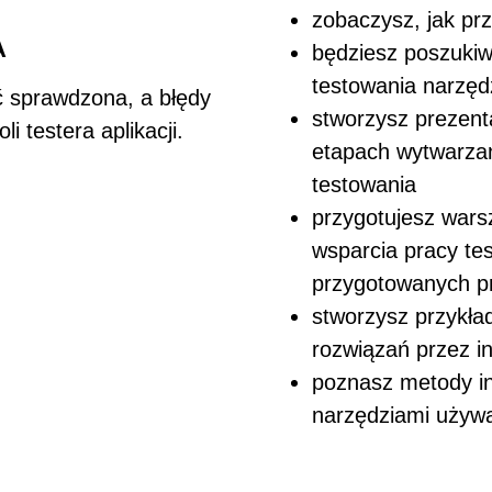
zobaczysz, jak p
A
będziesz poszukiw
testowania narzęd
ć sprawdzona, a błędy
stworzysz prezent
 testera aplikacji.
etapach wytwarza
testowan
przygotujesz wars
wsparcia pracy tes
przygotowanyc
stworzysz przykła
rozwiązań przez 
poznasz metody in
narzędziami używ