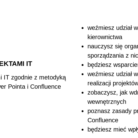
weźmiesz udział w
kierownictwa
nauczysz się organ
sporządzania z ni
KTAMI IT
będziesz wsparcie
weźmiesz udział w
i IT zgodnie z metodyką
realizacji projektó
er Pointa i Confluence
zobaczysz, jak wd
wewnętrznych
poznasz zasady pr
Confluence
będziesz mieć wp